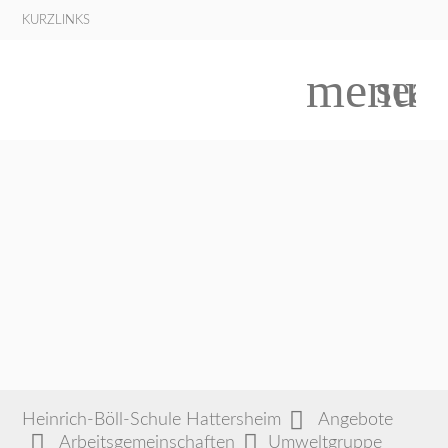
KURZLINKS
menu
sear
Suchbegriffe
SUCHEN
Heinrich-Böll-Schule Hattersheim
Angebote
Arbeitsgemeinschaften
Umweltgruppe