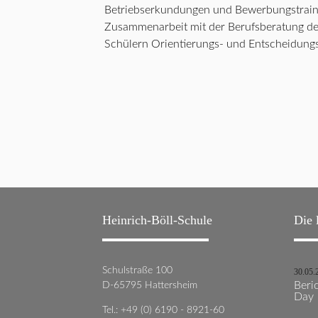
Betriebserkundungen und Bewerbungstrainin
Zusammenarbeit mit der Berufsberatung der
Schülern Orientierungs- und Entscheidungs
Heinrich-Böll-Schule
Die 
Schulstraße 100
30.05.
D-65795 Hattersheim
Beric
Day
Tel.: +49 (0) 6190 - 8921-60