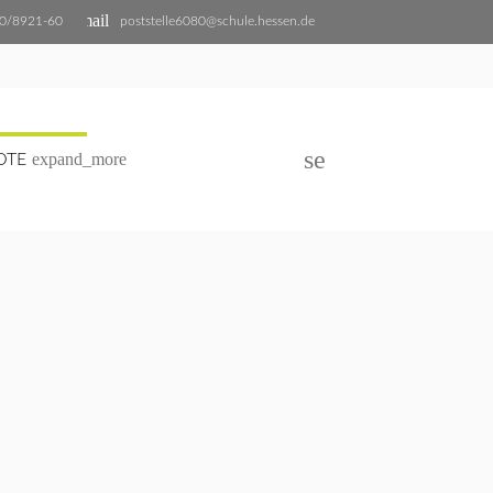
email
0/8921-60
poststelle6080@schule.hessen.de
search
expand_more
OTE
SUCHEN