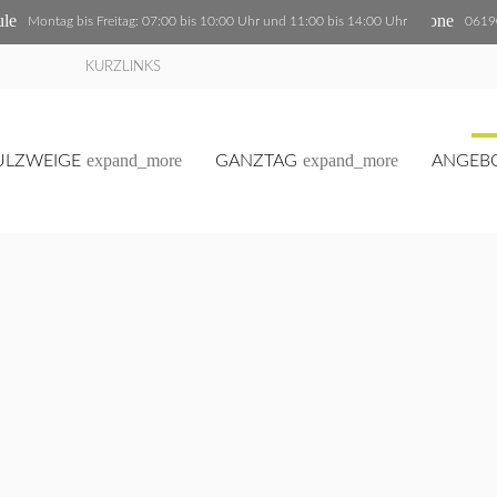
ule
phone
Montag bis Freitag: 07:00 bis 10:00 Uhr und 11:00 bis 14:00 Uhr
0619
KURZLINKS
expand_more
expand_more
ULZWEIGE
GANZTAG
ANGEB