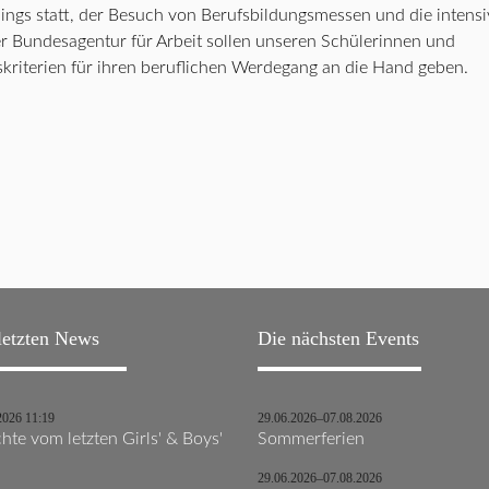
gs statt, der Besuch von Berufsbildungsmessen und die intensi
 Bundesagentur für Arbeit sollen unseren Schülerinnen und
kriterien für ihren beruflichen Werdegang an die Hand geben.
letzten News
Die nächsten Events
2026 11:19
29.06.2026–07.08.2026
hte vom letzten Girls' & Boys'
Sommerferien
29.06.2026–07.08.2026