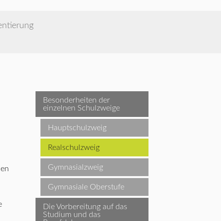
entierung
Besonderheiten der
Navigation
einzelnen Schulzweige
Hauptschulzweig
überspringen
Realschulzweig
Gymnasialzweig
den
Gymnasiale Oberstufe
e
Die Vorbereitung auf das
Studium und das