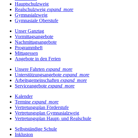
Hauptschulzweig
Realschulzweig
expand_more
Gymnasialzweig
Gymnasiale Oberstufe
Unser Ganztag
Vormittagsangebote
Nachmittagsangebote
Programmheft
Mittagessen
Angebote in den Ferien
Unsere Fahrten
expand_more
Unterstützungsangebote
expand_more
Arbeitsgemeinschaften
expand_more
Serviceangebote
expand_more
Kalender
Termine
expand_more
Vertretungsplan Förderstufe
Vertretungsplan Gymnasialzweig
Vertretungsplan Haupt- und Realschule
Selbstständige Schule
Inklusion