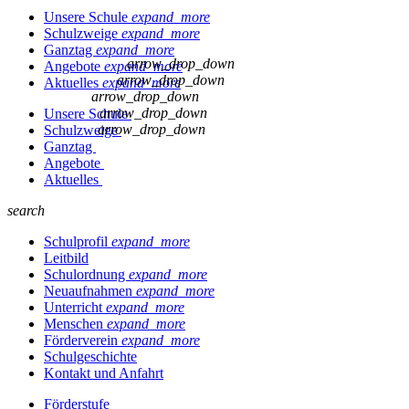
Unsere Schule
expand_more
Schulzweige
expand_more
Ganztag
expand_more
arrow_drop_down
Angebote
expand_more
arrow_drop_down
Aktuelles
expand_more
arrow_drop_down
arrow_drop_down
Unsere Schule
arrow_drop_down
Schulzweige
Ganztag
Angebote
Aktuelles
search
Schulprofil
expand_more
Leitbild
Schulordnung
expand_more
Neuaufnahmen
expand_more
Unterricht
expand_more
Menschen
expand_more
Förderverein
expand_more
Schulgeschichte
Kontakt und Anfahrt
Förderstufe