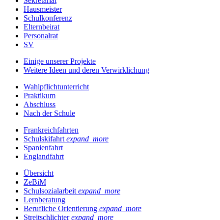
Sekretariat
Hausmeister
Schulkonferenz
Elternbeirat
Personalrat
SV
Einige unserer Projekte
Weitere Ideen und deren Verwirklichung
Wahlpflichtunterricht
Praktikum
Abschluss
Nach der Schule
Frankreichfahrten
Schulskifahrt
expand_more
Spanienfahrt
Englandfahrt
Übersicht
ZeBiM
Schulsozialarbeit
expand_more
Lernberatung
Berufliche Orientierung
expand_more
Streitschlichter
expand_more