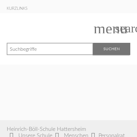
KURZLINKS
menu
sear
Suchbegriffe
SUCHEN
Heinrich-Böll-Schule Hattersheim
Unsere Schule
Menschen
Personalrat