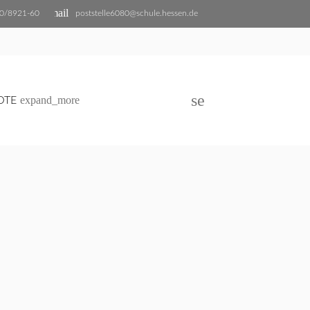
email
0/8921-60
poststelle6080@schule.hessen.de
search
expand_more
OTE
SUCHEN