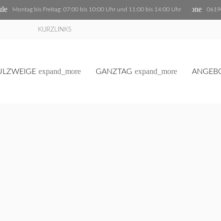
ule
phone
Montag bis Freitag: 07:00 bis 10:00 Uhr und 11:00 bis 14:00 Uhr
0619
KURZLINKS
expand_more
expand_more
ULZWEIGE
GANZTAG
ANGEB