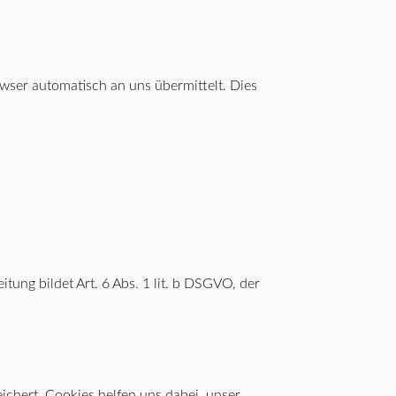
owser automatisch an uns übermittelt. Dies
ung bildet Art. 6 Abs. 1 lit. b DSGVO, der
ichert. Cookies helfen uns dabei, unser