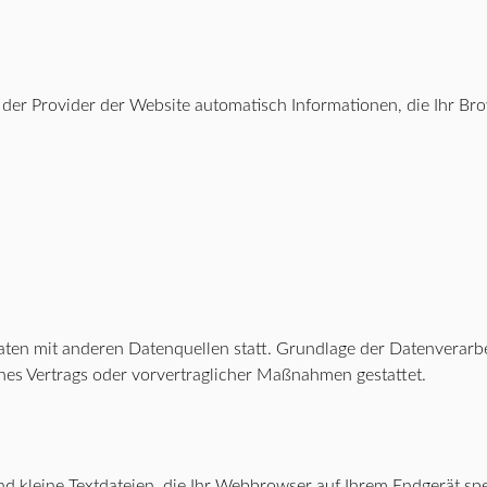
 der Provider der Website automatisch Informationen, die Ihr Br
en mit anderen Datenquellen statt. Grundlage der Datenverarbeit
ines Vertrags oder vorvertraglicher Maßnahmen gestattet.
 kleine Textdateien, die Ihr Webbrowser auf Ihrem Endgerät spe