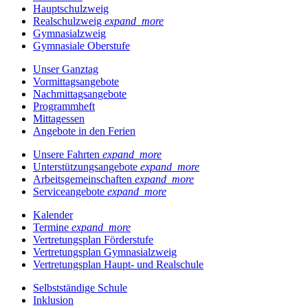
Hauptschulzweig
Realschulzweig
expand_more
Gymnasialzweig
Gymnasiale Oberstufe
Unser Ganztag
Vormittagsangebote
Nachmittagsangebote
Programmheft
Mittagessen
Angebote in den Ferien
Unsere Fahrten
expand_more
Unterstützungsangebote
expand_more
Arbeitsgemeinschaften
expand_more
Serviceangebote
expand_more
Kalender
Termine
expand_more
Vertretungsplan Förderstufe
Vertretungsplan Gymnasialzweig
Vertretungsplan Haupt- und Realschule
Selbstständige Schule
Inklusion