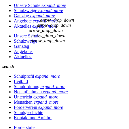
Unsere Schule
expand_more
Schulzweige
expand_more
Ganztag
expand_more
arrow_drop_down
Angebote
expand_more
arrow_drop_down
Aktuelles
expand_more
arrow_drop_down
arrow_drop_down
Unsere Schule
arrow_drop_down
Schulzweige
Ganztag
Angebote
Aktuelles
search
Schulprofil
expand_more
Leitbild
Schulordnung
expand_more
Neuaufnahmen
expand_more
Unterricht
expand_more
Menschen
expand_more
Förderverein
expand_more
Schulgeschichte
Kontakt und Anfahrt
Förderstufe